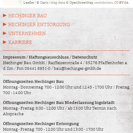
Leaflet
|
© Carto
| Map data ©
OpenStreetMap
contributors,
CC-BY-SA
HECHINGER BAU
HECHINGER ENTSORGUNG
UNTERNEHMEN
KARRIERE
Impressum
/
Haftungsausschluss
/
Datenschutz
Hechinger Bau GmbH / Raiffeisenstraße 4 / 85276 Pfaffenhofen a.
d. Ilm /
Fon 08441 8951-0
/
bau@hechinger-gmbh.de
Öffnungszeiten Hechinger Bau
Montag - Donnerstag: 7.00 - 12.00 Uhr und 12.45 - 17.00 Uhr / Freitag:
7.00 - 14.00 Uhr
Öffnungszeiten Hechinger Bau Niederlassung Ingolstadt
Montag - Freitag: 8.00 - 12.00 Uhr / ab 13.00 Uhr Termin nach
Absprache
Öffnungszeiten Hechinger Entsorgung
Montag - Freitag: 7.00 - 12.00 Uhr und 13.00 - 17.00 Uhr