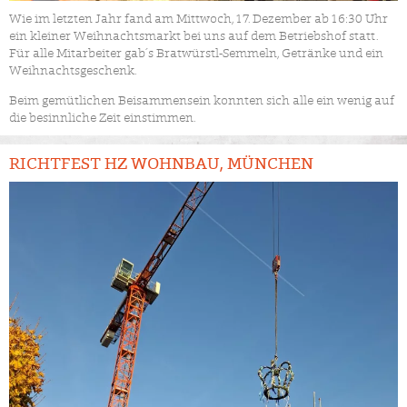
Wie im letzten Jahr fand am Mittwoch, 17. Dezember ab 16:30 Uhr
ein kleiner Weihnachtsmarkt bei uns auf dem Betriebshof statt.
Für alle Mitarbeiter gab´s Bratwürstl-Semmeln, Getränke und ein
Weihnachtsgeschenk.
Beim gemütlichen Beisammensein konnten sich alle ein wenig auf
die besinnliche Zeit einstimmen.
RICHTFEST HZ WOHNBAU, MÜNCHEN