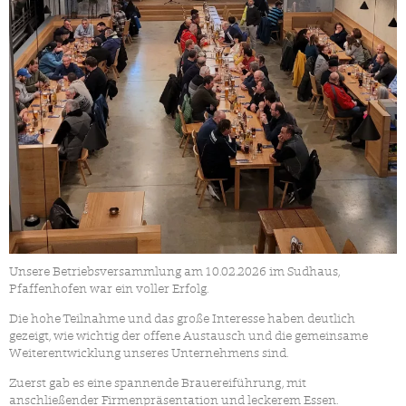
Unsere Betriebsversammlung am 10.02.2026 im Sudhaus,
Pfaffenhofen war ein voller Erfolg.
Die hohe Teilnahme und das große Interesse haben deutlich
gezeigt, wie wichtig der offene Austausch und die gemeinsame
Weiterentwicklung unseres Unternehmens sind.
Zuerst gab es eine spannende Brauereiführung, mit
anschließender Firmenpräsentation und leckerem Essen.