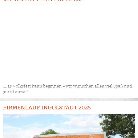
„Das Volksfest kann beginnen – wir wünschen allen viel Spaß und
gute Laune!“
FIRMENLAUF INGOLSTADT 2025