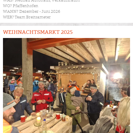
WAS? Neubau Autohaus, Verkaufsraum
WO? Pfaffenhofen
WANN? Dezember - Juni 2026
WER? Team Breitsameter
WEIHNACHTSMARKT 2025