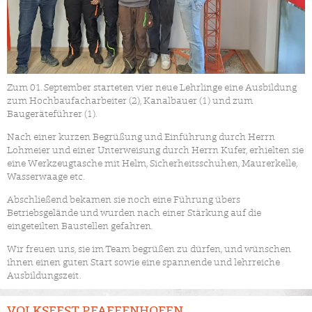
Zum 01. September starteten vier neue Lehrlinge eine Ausbildung
zum Hochbaufacharbeiter (2), Kanalbauer (1) und zum
Baugeräteführer (1).
Nach einer kurzen Begrüßung und Einführung durch Herrn
Lohmeier und einer Unterweisung durch Herrn Kufer, erhielten sie
eine Werkzeugtasche mit Helm, Sicherheitsschuhen, Maurerkelle,
Wasserwaage etc.
Abschließend bekamen sie noch eine Führung übers
Betriebsgelände und wurden nach einer Stärkung auf die
eingeteilten Baustellen gefahren.
Wir freuen uns, sie im Team begrüßen zu dürfen, und wünschen
ihnen einen guten Start sowie eine spannende und lehrreiche
Ausbildungszeit.
VOLKSFEST PFAFFENHOFEN