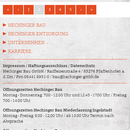
«
‹
1
2
3
4
5
›
»
HECHINGER BAU
HECHINGER ENTSORGUNG
UNTERNEHMEN
KARRIERE
Impressum
/
Haftungsausschluss
/
Datenschutz
Hechinger Bau GmbH / Raiffeisenstraße 4 / 85276 Pfaffenhofen a.
d. Ilm /
Fon 08441 8951-0
/
bau@hechinger-gmbh.de
Öffnungszeiten Hechinger Bau
Montag - Donnerstag: 7.00 - 12.00 Uhr und 12.45 - 17.00 Uhr / Freitag:
7.00 - 14.00 Uhr
Öffnungszeiten Hechinger Bau Niederlassung Ingolstadt
Montag - Freitag: 8.00 - 12.00 Uhr / ab 13.00 Uhr Termin nach
Absprache